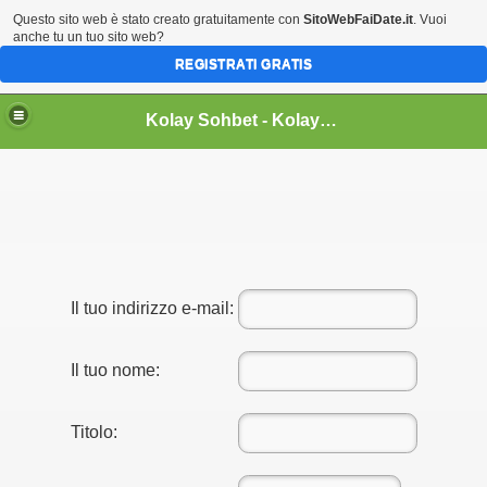
Questo sito web è stato creato gratuitamente con
SitoWebFaiDate.it
. Vuoi
anche tu un tuo sito web?
REGISTRATI GRATIS
Kolay Sohbet - Kolay Chat Mobil Sohbet Sitesi
Il tuo indirizzo e-mail:
Il tuo nome:
Titolo: